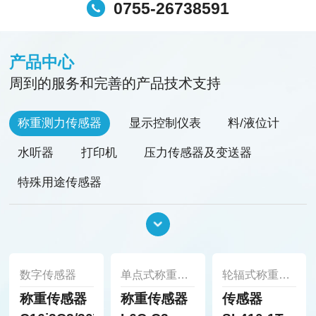
0755-26738591
产品中心
周到的服务和完善的产品技术支持
称重测力传感器
显示控制仪表
料/液位计
水听器
打印机
压力传感器及变送器
特殊用途传感器
振动及加速度传感器（加速度计）
位移传感器
温湿度传感器，变送器
变送器（放大器）
微控制器
流量传感器/开关
实验室设备
数字传感器
单点式称重传感器
轮辐式称重传感器
称重传感器
称重传感器
传感器
电缆
速度传感器
接线盒