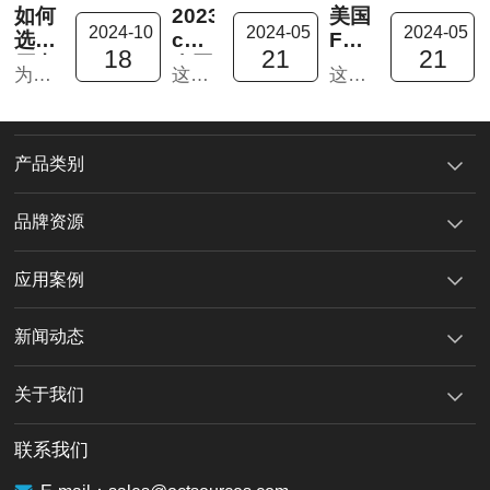
如何
2023In-
美国
2024-10
2024-05
2024-05
选择
cosmetics™
FUJIFILM
18
21
21
压力
泰国
Dimatix
为新应用挑选和安装合适的传感器是一个非常重要的决策。选择错误就会导致一系列系统问题。
这次的泰国化妆品原料展是因为疫情暌违四年后首次踏上泰国市场。摊位收到东南亚新老客户的热烈欢迎，纷纷表示对我们的新产品十分感兴趣。
这次的泰国化妆品原料展是因为疫情暌违四年后首次踏上泰国市场。摊位收到东南亚新老客户的热烈欢迎，纷纷表示对我们的新产品十分感兴趣。
传感
之行
DMP-
器-
回顾
2831
面向
及新
功能
工业
品推
材料
产品类别
应用
荐1
喷墨
打印
品牌资源
机
应用案例
新闻动态
关于我们
联系我们