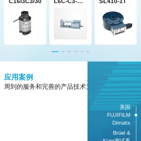
C16i3C3/30T
L6C-C3-
SL410-1T
隔离器/转换器
配件
滑台
8KG-2B
工业平板电脑
数字拉力器
声级计
软件
硬度计
应用案例
周到的服务和完善的产品技术支持
美国
FUJIFILM
Dimatix
Brüel &
Kjær测试系