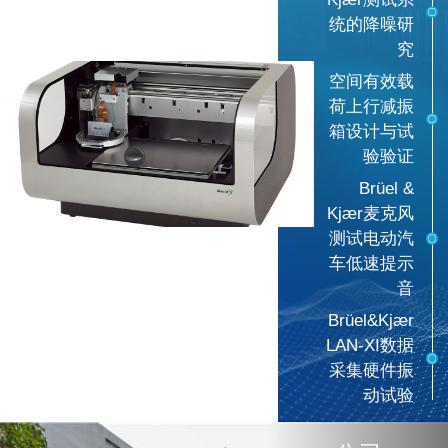
统的降噪研
究
空间有效载
荷上行减振
箱设计与试
验验证
Brüel &
Kjær麦克风
测试电动汽
车低速提示
音
Brüel&Kjær
LAN-XI数据
采集硬件振
动试验