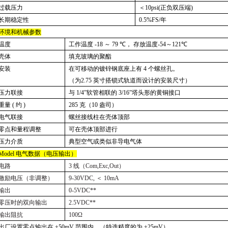
过载压力
＜
10psi(
正负双压端
)
长期稳定性
0.5%FS/
年
环境和机械参数
温度
工作温度
-18
～
79 ℃
， 存放温度
-54
～
121℃
壳体
填充玻璃的聚酯
安装
在可移动的镀锌钢底座上有
4
个螺丝孔。
（为
2.75
英寸搭锁式轨道而设计的安装尺寸）
压力联接
与
1/4”
软管相联的
3/16”
塔头形的黄铜接口
重量
(
约
)
285
克（
10
盎司）
电气联接
螺丝接线柱在壳体顶部
零点和量程调整
可在壳体顶部进行
压力介质
典型空气或类似非导电气体
Model
电气数据（电压输出）
电路
3
线（
Com,Exc,Out
）
激励电压（非调整）
9-30VDC,
＜
10mA
输出
0-5VDC**
零压时的双向输出
2.5VDC**
输出阻抗
100Ω
出厂设置零点输出在
±50mV
范围内。（特选精度的为
±25mV
）