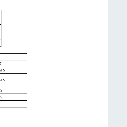
7
5%FS
2%FS
FS
FS