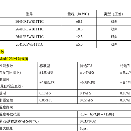
型号
量程（
In.WC
）
类型（压差）
26410R1WB11T1C
±0.1
双向
26410R5WB11T1C
±0.5
双向
26412R5WB11T1C
±2.5
双向
2641005WB11T1C
±5.0
双向
参数
Model 264
性能规范
性能参数
标准型
特选
708
特选
71
精度
*(
恒温下
)
±1.0%FS
± 0.4%FS
± 0.2
非线性
±0.96%FS
±0.38%FS
± 0.2
(
最佳拟合直线
)
迟滞
0.1%FS
0.1%FS
0.10%
非重复性
0.05%FS
0.05%FS
0.05%
温度影响
温度补偿范围
-18
～
+65℃(0
～
+150F)
零点
/
满程漂移
%FS/0F(℃)
0.033(0.06)
最大线压
10psi