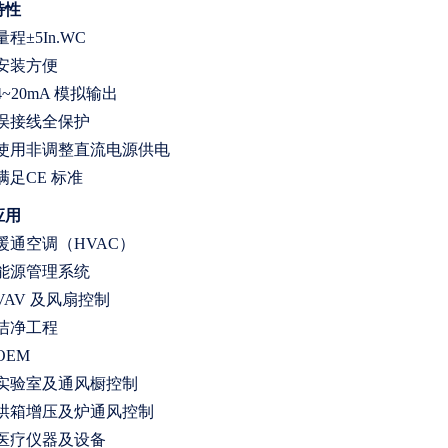
特性
量程±5In.WC
·安装方便
·4~20mA 模拟输出
·误接线全保护
·使用非调整直流电源供电
·满足CE 标准
应用
·暖通空调（HVAC）
·能源管理系统
·VAV 及风扇控制
·洁净工程
OEM
·实验室及通风橱控制
·烘箱增压及炉通风控制
·医疗仪器及设备