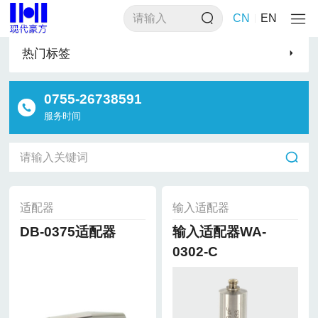
>
>
>
首页
产品类别
声级计
适配器
CN
EN
热门标签
0755-26738591
服务时间
适配器
输入适配器
DB-0375适配器
输入适配器WA-
0302-C