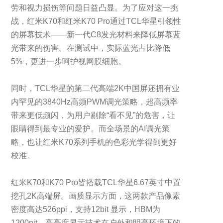
劳和视力损伤等问题日益凸显。为了应对这一挑
战，红米K70和红米K70 Pro通过TCL华星引领性
的屏幕技术——新一代C8发光材料来降低屏幕蓝
光带来的伤害。在测试中，实际蓝光占比降低
5%，更进一步呵护视网膜细胞。
同时，TCL华星的第二代高端2K中国屏还拥有业
内罕见的3840Hz高频PWM调光策略，超高频率
带来更低频闪，为用户剔除“看不见”的危害，让
眼睛得到最专业的爱护。而全场景的AI调光策
略，也让红米K70系列手机的色彩光学得到更好
校准。
红米K70和K70 Pro皆搭载TCL华星6.67英寸中置
挖孔2K高端屏。画质显示方面，这两款产品像素
密度高达526ppi，支持12bit 显示，HBM为
1200nit，高亮度显示技术在户外和明亮环境下的